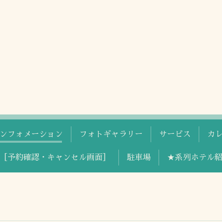
ンフォメーション
フォトギャラリー
サービス
カ
［予約確認・キャンセル画面］
駐車場
★系列ホテル